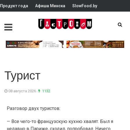
Продукт года
Афиша Минска
SlowFood.by
Турист
08 августа 2026
1132
Разговор двух туристов:
— Все чего-то французскую кухню хвалят. Был я
недавно в Париже, сходил, попробовал. Ничего