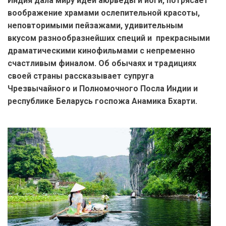
Индия дала миру идеи аюрведы и йоги, потрясает
воображение храмами ослепительной красоты,
неповторимыми пейзажами, удивительным
вкусом разнообразнейших специй и прекрасными
драматическими кинофильмами с непременно
счастливым финалом. О
б обычаях и традициях
своей страны рассказывает
супруга
Чрезвычайного и Полномочного Посла Индии и
республике Беларусь госпожа Анамика Бхарти.