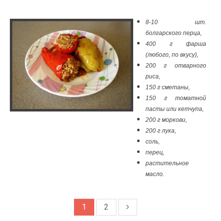
8-10 шт.
болгарского перца,
400 г фарша
(любого, по вкусу),
200 г отварного
риса,
150 г сметаны,
150 г томатной
пасты или кетчупа,
200 г моркови,
200 г лука,
соль,
перец,
растительное
масло.
1
2