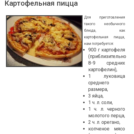
Картофельная пицца
Для приготовления
такого необычного
блюда, как
картофельная пицца,
нам потребуется:
900 г картофеля
(приблизительно
8-9 средних
картофелин),
1 луковица
среднего
размера,
3 яйца,
1 ч. л. соли,
1 ч. л. черного
молотого перца,
2 ч. л. орегано,
копченое мясо