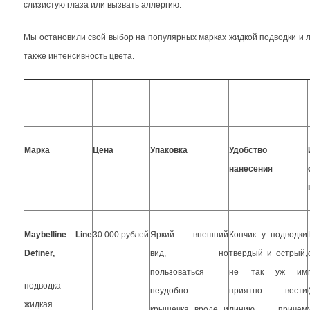
слизистую глаза или вызвать аллергию.
Мы остановили свой выбор на популярных марках жидкой подводки и л
также интенсивность цвета.
Марка
Цена
Упаковка
Удобство
нанесения
Maybelline Line
30 000 рублей
Яркий внешний
Кончик у подводки
Definer,
вид, но
твердый и острый,
пользоваться
не так уж им
подводка
неудобно:
приятно вести
жидкая
крышечка вроде и
линию, причем