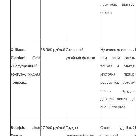
новичков. Быстро
сохнет
Oriflame
38 500 рублей
Стильный,
Ну очень длинная и
Giordani Gold
удобный флакон
при этом очень
«Безупречный
тонкая и гибкая
контур»,
жидкая
кисточка, прямо
подводка
веревочка, поэтому
очень трудно
довести линию до
внешнего угла
Bourjois Liner
27 900 рублей
Трудно
Очень удобный