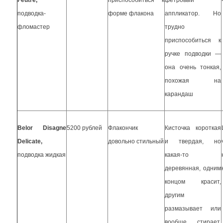
Feutre,
приспособиться к
фетровый
подводка-
форме флакона
аппликатор. Но
фломастер
трудно
приспособиться к
ручке подводки —
она очень тонкая,
похожая на
карандаш
Belor Disagne
5200 рублей
Флакончик
Кисточка короткая
Delicate,
довольно стильный
и твердая, но
подводка жидкая
какая-то
деревянная, одним
концом красит,
другим
размазывает или
вообще стирает.