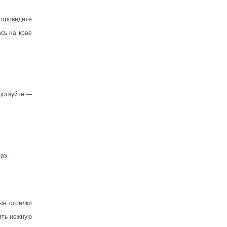
 проведите
сь на крае
рдствуйте —
аз.
ые стрелки
ить нежную