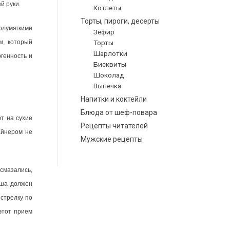
й руки.
Котлеты
Торты, пироги, десерты
олумягкими
Зефир
Торты
м, который
Шарлотки
ргенность и
Бисквиты
Шоколад
Выпечка
Напитки и коктейли
Блюда от шеф-повара
ют на сухие
Рецепты читателей
айнером не
Мужские рецепты
смазались,
аша должен
стрелку по
этот прием