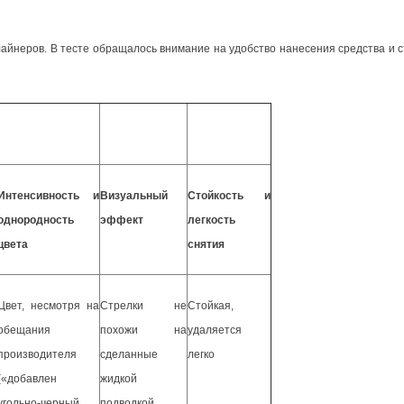
айнеров. В тесте обращалось внимание на удобство нанесения средства и ст
Интенсивность и
Визуальный
Стойкость и
однородность
эффект
легкость
цвета
снятия
Цвет, несмотря на
Стрелки не
Стойкая,
обещания
похожи на
удаляется
производителя
сделанные
легко
(«добавлен
жидкой
угольно-черный
подводкой,