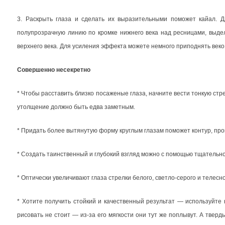
3. Раскрыть глаза и сделать их выразительными поможет кайал. 
полупрозрачную линию по кромке нижнего века над ресницами, выдел
верхнего века. Для усиления эффекта можете немного приподнять веко 
Совершенно несекретно
* Чтобы расставить близко посаженые глаза, начните вести тонкую стр
утолщение должно быть едва заметным.
* Придать более вытянутую форму круглым глазам поможет контур, про
* Создать таинственный и глубокий взгляд можно с помощью тщательн
* Оптически увеличивают глаза стрелки белого, светло-серого и телесн
* Хотите получить стойкий и качественный результат — используйте
рисовать не стоит — из-за его мягкости они тут же поплывут. А тве