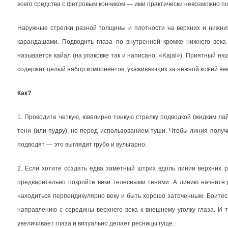
всего средства с фетровым кончиком — ими практически невозможно по
Наружные стрелки разной толщины и плотности на верхних и нижних
карандашами. Подводить глаза по внутренней кромке нижнего век
называется кайал (на упаковке так и написано: «Kajal»). Приятный ню
содержит целый набор компонентов, ухаживающих за нежной кожей век
Как?
1. Проводите четкую, ювелирно тонкую стрелку подводкой (жидким лай
тени (или пудру), но перед использованием туши. Чтобы линия получ
подводят — это выглядит грубо и вульгарно.
2. Если хотите создать едва заметный штрих вдоль линии верхних р
предварительно покройте веки телесными тенями. А линию начните 
находиться перпендикулярно веку и быть хорошо заточенным. Боитесь
направлению с середины верхнего века к внешнему уголку глаза. И 
увеличивает глаза и визуально делает ресницы гуще.