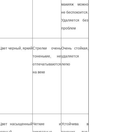
макияж можно
не беспокоится.
Удаляется без
проблем
Цвет черный, яркий
Стрелки очень
Очень стойкая,
тоненькие, не
удаляется
отпечатываются
легко
на веке
Цвет насыщенный
Четкие и
Устойчива в