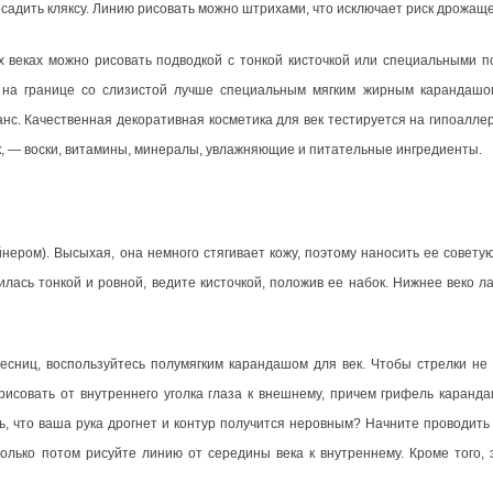
садить кляксу. Линию рисовать можно штрихами, что исключает риск дрожаще
 веках можно рисовать подводкой с тонкой кисточкой или специальными п
а на границе со слизистой лучше специальным мягким жирным карандашо
анс. Качественная декоративная косметика для век тестируется на гипоалле
, — воски, витамины, минералы, увлажняющие и питательные ингредиенты.
нером). Высыхая, она немного стягивает кожу, поэтому наносить ее совету
илась тонкой и ровной, ведите кисточкой, положив ее набок. Нижнее веко л
есниц, воспользуйтесь полумягким карандашом для век. Чтобы стрелки не 
рисовать от внутреннего уголка глаза к внешнему, причем грифель каранд
, что ваша рука дрогнет и контур получится неровным? Начните проводить 
только потом рисуйте линию от середины века к внутреннему. Кроме того, 