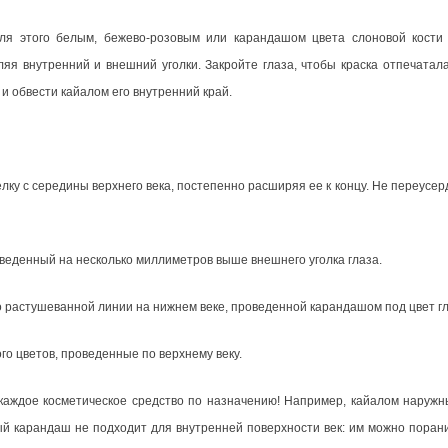
Для этого белым, бежево-розовым или карандашом цвета слоновой кости
яя внутренний и внешний уголки. Закройте глаза, чтобы краска отпечатала
и обвести кайалом его внутренний край.
елку с середины верхнего века, постепенно расширяя ее к концу. Не переусе
веденный на несколько миллиметров выше внешнего уголка глаза.
о растушеванной линии на нижнем веке, проведенной карандашом под цвет гл
ого цветов, проведенные по верхнему веку.
 каждое косметическое средство по назначению! Например, кайалом наружн
рдый карандаш не подходит для внутренней поверхности век: им можно поран