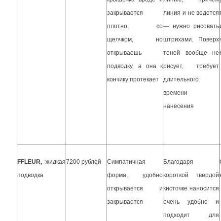
закрывается
линия и не ведется
плотно, со
— нужно рисовать
щелчком, но
штрихами. Поверх
открываешь
теней вообще не
подводку, а она к
рисует, требует
кончику протекает
длительного
времени
нанесения
FFLEUR
,
жидкая
7200 рублей
Симпатичная
Благодаря
подводка
форма, удобно
короткой твердой
открывается и
кисточке наносится
закрывается
очень удобно и
подходит для