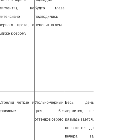
пигмент»), не
будто глаза
интенсивно
подводились
черного цвета, а
непонятно чем
ближе к серому
Стрелки четкие и
Угольно-черный
Весь день
красивые
цвет, без
держится, не
оттенков серого
размазывается,
не сыпется, до
вечера за