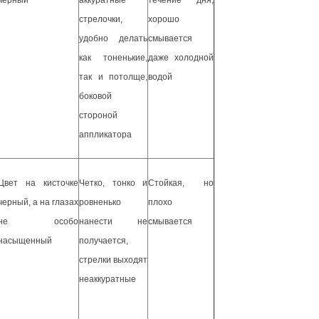
черный
аккуратные
течение дня,
стрелочки,
хорошо
удобно делать
смывается
как тоненькие,
даже холодной
так и потолще,
водой
боковой
стороной
аппликатора
Цвет на кисточке
Четко, тонко и
Стойкая, но
черный, а на глазах
ровненько
плохо
не особо
нанести не
смывается
насыщенный
получается,
стрелки выходят
неаккуратные