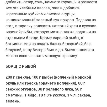
добавить сахар, соль, немного горчицы и развести
все это хлебным квасом, затем добавить
нарезанные кубиками свежие огурцы,
нашинкованный зеленый лук и укроп. Подавая на
стол, в тарелку положить натертый хрен и кусочки
вареной рыбы, которую можно также подать и на
отдельном блюде. Кроме вареной рыбы, к
ботвинье можно подать балык белорыбий, бок
белужий, тешу белорыбью и др. Вместо шпината
можно использовать молодую крапиву.
БОРЩ С РЫБОЙ
200 г
свеклы,
100 г
рыбы (копченый морской
окунь или треска горячего копчения),
80 г
свежих огурцов,
30 г
зеленого лука,
50 г
сметаны, 1 яйцо,
10 г
3% уксуса, 1 ч.л. сахара,
зелень.