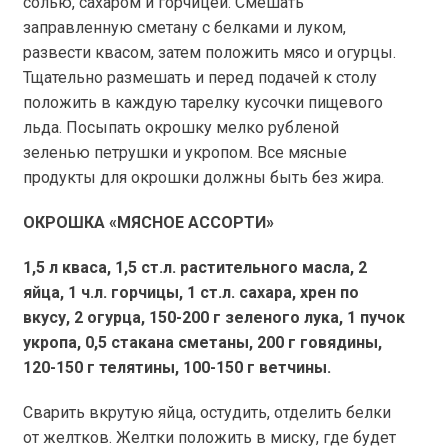
солью, сахаром и горчицей. Смешать
заправленную сметану с белками и луком,
развести квасом, затем положить мясо и огурцы.
Тщательно размешать и перед подачей к столу
положить в каждую тарелку кусочки пищевого
льда. Посыпать окрошку мелко рубленой
зеленью петрушки и укропом. Все мясные
продукты для окрошки должны быть без жира.
ОКРОШКА «МЯСНОЕ АССОРТИ»
1,5 л
кваса, 1,5 ст.л. растительного масла, 2
яйца, 1 ч.л. горчицы, 1 ст.л. сахара, хрен по
вкусу, 2 огурца, 150-
200 г
зеленого лука, 1 пучок
укропа, 0,5 стакана сметаны,
200 г
говядины,
120-
150 г
телятины, 100-
150 г
ветчины.
Сварить вкрутую яйца, остудить, отделить белки
от желтков. Желтки положить в миску, где будет