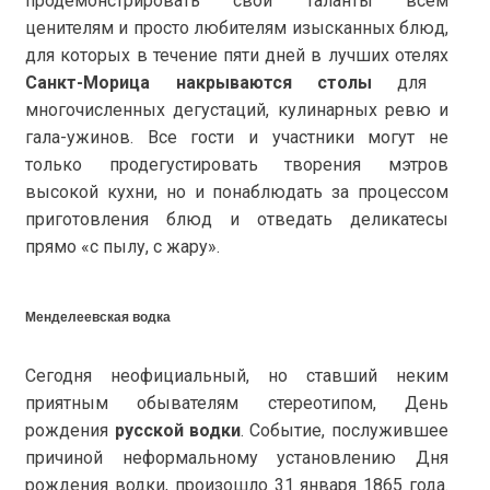
продемонстрировать свои таланты всем
ценителям и просто любителям изысканных блюд,
для которых в течение пяти дней в лучших отелях
Санкт-Морица накрываются столы
для
многочисленных дегустаций, кулинарных ревю и
гала-ужинов. Все гости и участники могут не
только продегустировать творения мэтров
высокой кухни, но и понаблюдать за процессом
приготовления блюд и отведать деликатесы
прямо «с пылу, с жару».
Менделеевская водка
Сегодня неофициальный, но ставший неким
приятным обывателям стереотипом, День
рождения
русской водки
. Событие, послужившее
причиной неформальному установлению Дня
рождения водки, произошло 31 января 1865 года.