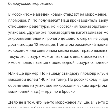
белорусское мороженое.
В России тоже введен новый стандарт на мороженое. Н
пломбира. И что получается? Наш производитель выпу
отношении рецептуры, но и состояния производствен
упаковке. Другой же производитель изготавливает м
жирозаменителей и прочего дешевого сырья, не соде
достигающие 12 месяцев. При этом российский произв
кокосовом или сливочном масле имеет право называт
такую же глазурь может называть лишь весьма неаппе
имеем право называть шоколадной глазурью, повысит
Или еще пример. По нашему стандарту пломбир клуб
массовой долей
140 кг
на тонну. По российскому — до
обозначено на упаковке микроскопическим шрифтом,
малиновый и т.д.) — крупно и броско.
Дело не в том, что чье-то мороженое лучше, а чье-т