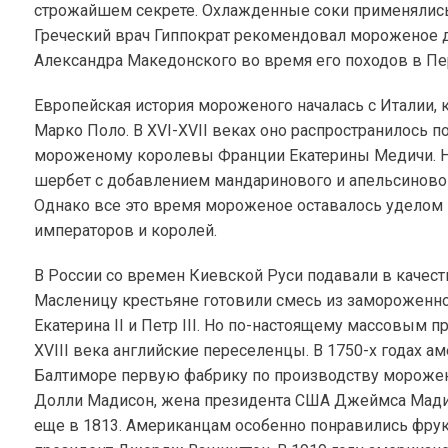
строжайшем секрете. Охлажденные соки применялись 
Греческий врач Гиппократ рекомендовал мороженое 
Александра Македонского во время его походов в П
Европейская история мороженого началась с Италии, 
Марко Поло. В XVI-XVII веках оно распространилось п
мороженому королевы Франции Екатерины Медичи. На
шербет с добавлением мандаринового и апельсиновог
Однако все это время мороженое оставалось уделом 
императоров и королей.
В России со времен Киевской Руси подавали в качес
Масленицу крестьяне готовили смесь из замороженно
Екатерина II и Петр III. Но по-настоящему массовым 
XVIII века английские переселенцы. В 1750-х годах
Балтиморе первую фабрику по производству мороже
Долли Мадисон, жена президента США Джеймса Мадис
еще в 1813. Американцам особенно понравились фрук