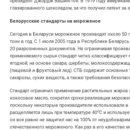
президент Джордж Вашингтон. В 1919 году американ
глазированного шоколадом, за что получил патент за 
Белорусские стандарты на мороженое
Сегодня в Беларуси мороженое производят около 50 п
тонн в год. С 1 июля 2005 года в Республике Белару
20 разрозненных документов. Не ограничивая произво
применяемого сырья стандарт четко классифицирует 
ягодной; на основе сахара; шербеты; молокосодержа
(пищевой и фруктовый лед). СТБ содержит основные 
сахарозы, сухих веществ, а также требования безопа
Стандарт ограничил применение растительных жиров
кокосовое масло, сократил сроки реализации мороже
поскольку некоторые производители использовали в 
о
расщепляется лишь при температуре 40
С и использу
он все равно не защитил нас на 100% от неудобовар
отечественного мороженого. Как раз в его качестве м