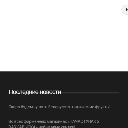
Последние новости
Скоро будем кушать белорусско-таджикские фрукты!
Во всех фирменных магазинах «ПАЧАСТУНАК З
ВАЎКАВЫСКА» небывалые скидки!