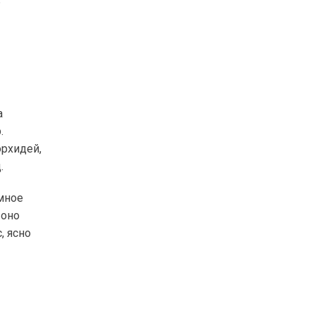
ь
а
.
орхидей,
.
мное
 оно
, ясно