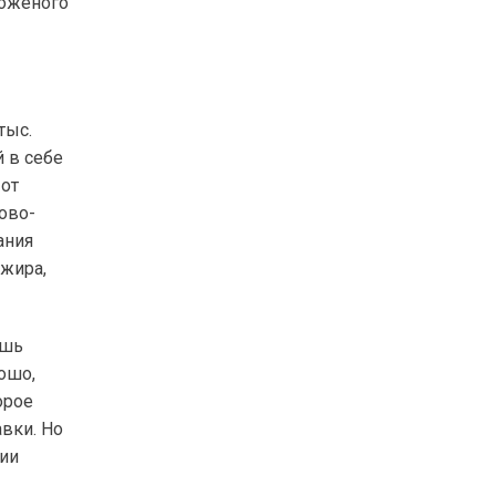
роженого
тыс.
 в себе
 от
ово-
ания
 жира,
ишь
рошо,
орое
авки. Но
нии