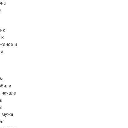
на.
и
ник
 к
женое и
и.
На
юбили
 начале
в
ы.
о мужа
ал