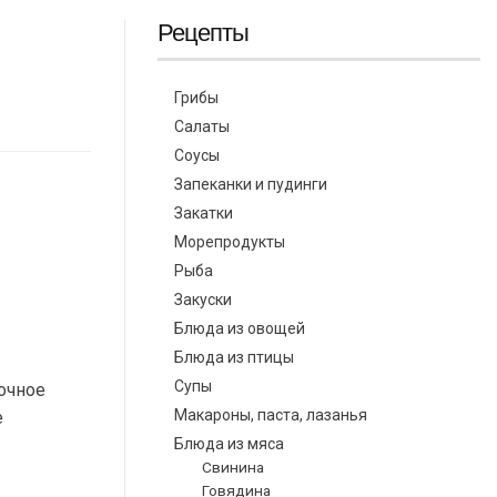
Рецепты
Грибы
Салаты
Соусы
Запеканки и пудинги
Закатки
Морепродукты
Рыба
Закуски
Блюда из овощей
Блюда из птицы
Супы
очное
Макароны, паста, лазанья
е
Блюда из мяса
Свинина
Говядина