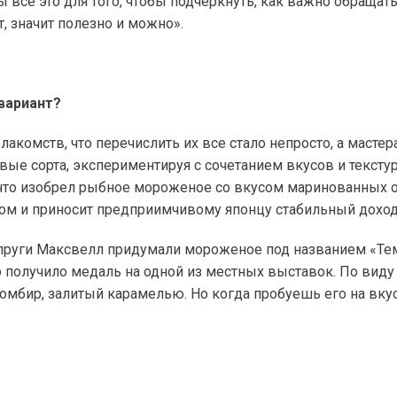
 все это для того, чтобы подчеркнуть, как важно обращат
т, значит полезно и можно».
вариант?
акомств, что перечислить их все стало непросто, а мастер
е сорта, экспериментируя с сочетанием вкусов и текстур
, что изобрел рыбное мороженое со вкусом маринованных 
сом и приносит предприимчивому японцу стабильный доход
упруги Максвелл придумали мороженое под названием «Те
о получило медаль на одной из местных выставок. По виду
мбир, залитый карамелью. Но когда пробуешь его на вкус