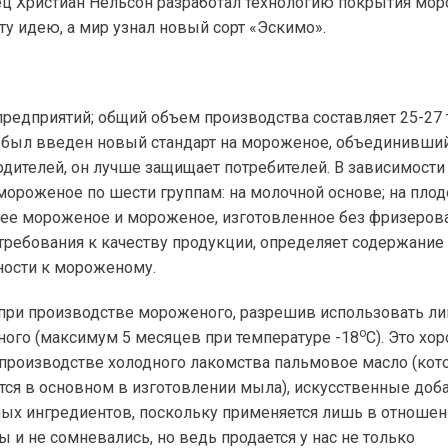
ец Христиан Нельсон разработал технологию покрытия мо
эту идею, а мир узнал новый сорт «Эскимо».
редприятий; общий объем производства составляет 25-27 
сь был введен новый стандарт на мороженое, объединивший
дителей, он лучше защищает потребителей. В зависимости
мороженое по шести группам: на молочной основе; на плод
щее мороженое и мороженое, изготовленное без фризеров
требования к качеству продукции, определяет содержание
сности к мороженому.
 при производстве мороженого, разрешив использовать л
о
ного (максимум 5 месяцев при температуре -18
С). Это хо
производстве холодного лакомства пальмовое масло (кот
ется в основном в изготовлении мыла), искусственные доб
имых ингредиентов, поскольку применяется лишь в отноше
ы и не сомневались, но ведь продается у нас не только