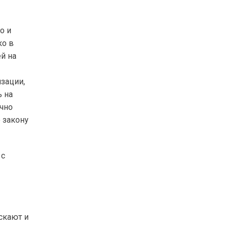
о и
ко в
й на
зации,
ь на
очно
 закону
 с
скают и