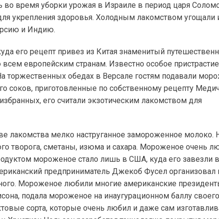
во время уборки урожая в Израиле в период царя Соломо
для укрепления здоровья. Холодным лакомством угощали 
ерсию и Индию.
куда его рецепт привез из Китая знаменитый путешествен
о всем европейским странам. Известно особое пристрастие
 торжественных обедах в Версале гостям подавали моро
о соков, приготовленные по собственному рецепту Медич
избранных, его считали экзотическим лакомством для
тве лакомства мелко наструганное замороженное молоко. 
го творога, сметаны, изюма и сахара. Мороженое очень л
продуктом мороженое стало лишь в США, куда его завезли в
 американский предприниматель Джекоб Фусел организовал 
ного. Мороженое любили многие американские президент
она, подала мороженое на инаугурационном баллу своег
товые сорта, которые очень любил и даже сам изготавлив