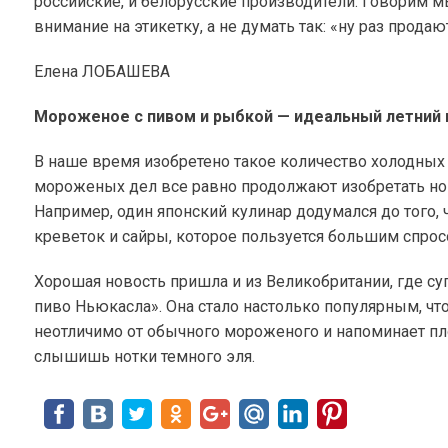
российские, и белорусские производители. Говорим мы
внимание на этикетку, а не думать так: «ну раз продаю
Елена ЛОБАШЕВА
Мороженое с пивом и рыбкой — идеальный летний 
В наше время изобретено такое количество холодных л
мороженых дел все равно продолжают изобретать новы
Например, один японский кулинар додумался до того
креветок и сайры, которое пользуется большим спро
Хорошая новость пришла и из Великобритании, где с
пиво Ньюкасла». Она стало настолько популярным, чт
неотличимо от обычного мороженого и напоминает пло
слышишь нотки темного эля.