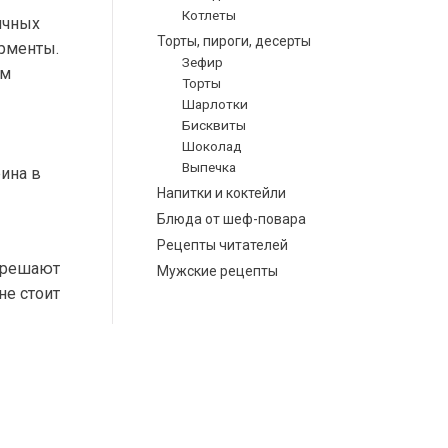
Котлеты
ичных
Торты, пироги, десерты
ерменты.
Зефир
ам
Торты
Шарлотки
Бисквиты
Шоколад
Выпечка
ина в
Напитки и коктейли
Блюда от шеф-повара
Рецепты читателей
азрешают
Мужские рецепты
не стоит