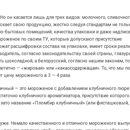
о он касается лишь для трех видов: молочного, сливочног
скает свою продукцию, жестко следуя стандартам не толь
но-бытовых помещений, качества упаковки и даже надписе
ороженое по своим ТУ, которые допускают присутствие
ржат расшифровки состава на упаковке, имеет сроки реали
одитель, согласно законодательству своей страны, глазур
ь шоколадной, а белорусский, согласно нашим законам, т
титно — «жировая» или «какаосодержащая». То, что мы по
 цену мороженого в 3 — 4 раза.
ничный — это мороженое с добавлением клубничного пюре
статочно клубничного ароматизатора, присутствие которого
 зато название «Пломбир клубничный» (или фисташковый,
о хуже. Немало качественного и отличного мороженого выпу