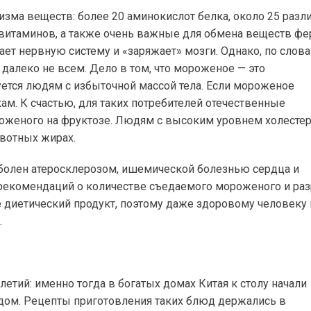
изма веществ: более 20 аминокислот белка, около 25 разл
 витаминов, а также очень важные для обмена веществ ф
ает нервную систему и «заряжает» мозги. Однако, по слов
 далеко не всем. Дело в том, что мороженое — это
ется людям с избыточной массой тела. Если мороженое
кам. К счастью, для таких потребителей отечественные
оженого на фруктозе. Людям с высоким уровнем холестер
вотных жирах.
о болен атеросклерозом, ишемической болезнью сердца и
их рекомендаций о количестве съедаемого мороженого и р
 диетический продукт, поэтому даже здоровому человеку 
.
етий: именно тогда в богатых домах Китая к столу начали
дом. Рецепты приготовления таких блюд держались в