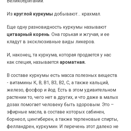
Великобритании.
Из
круглой куркумы
добывают… крахмал.
Еще одну разновидность куркумы называют
цитварный корень
. Она горькая и жгучая, и ее
кладут в эксклюзивные виды ликеров.
И, наконец, та куркума, которая продается у нас
как специя, называется
ароматная.
В составе куркумы есть масса полезных веществ
- витамины К, В, В1, В3, В2, С, а также кальций,
железо, фосфор и йод. Есть в этом удивительном
растении то, чего нет в других, и что даже в малых
дозах помогает человеку быть здоровым. Это –
эфирные масла, в составе которых сабинен,
борнеол, цингиберен, а также терпеновые спирты,
фелландрен, куркумин. И перечень этот далеко не