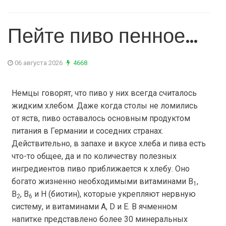
Пейте пиво пенное…
06 августа 2026
4668
Немцы говорят, что пиво у них всегда считалось
жидким хлебом. Даже когда столы не ломились
от яств, пиво оставалось основным продуктом
питания в Германии и соседних странах.
Действительно, в запахе и вкусе хлеба и пива есть
что-то общее, да и по количеству полезных
ингредиентов пиво приближается к хлебу. Оно
богато жизненно необходимыми витаминами В
,
1
В
, В
и Н (биотин), которые укрепляют нервную
2
6
систему, и витаминами А, D и Е. В ячменном
напитке представлено более 30 минеральных