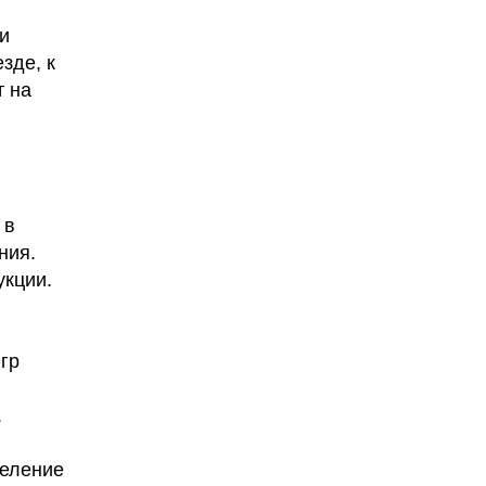
и 
де, к 
 на 
в 
ения
.
кции. 
гр 
 
еление 