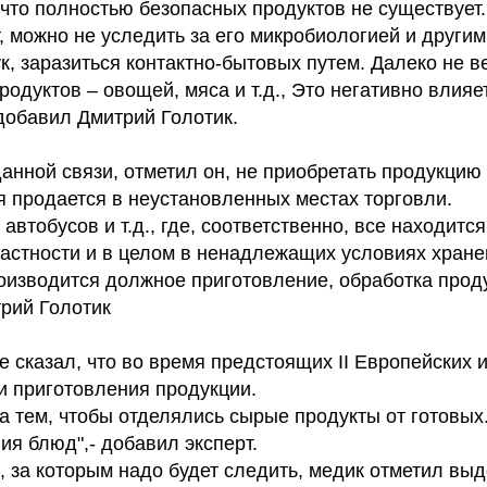
 что полностью безопасных продуктов не существует.
, можно не уследить за его микробиологией и другим
к, заразиться контактно-бытовых путем. Далеко не вез
одуктов – овощей, мяса и т.д., Это негативно влияет
добавил Дмитрий Голотик.
анной связи, отметил он, не приобретать продукцию 
 продается в неустановленных местах торговли.
втобусов и т.д., где, соответственно, все находится 
астности и в целом в ненадлежащих условиях хран
оизводится должное приготовление, обработка проду
трий Голотик
сказал, что во время предстоящих II Европейских и
и приготовления продукции.
а тем, чтобы отделялись сырые продукты от готовых.
я блюд",- добавил эксперт.
, за которым надо будет следить, медик отметил выд