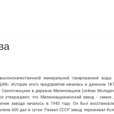
ва
 высококачественной минеральной газированной воды
В». История этого предприятия началась в далеком 187
и Свентожецких в деревне Малиновщина (сейчас Молоде
рики утверждают, что Малиновщизненский завод - самое
ление завода началось в 1945 году. Он был восстановл
вляла 600 дал в сутки. Развал СССР завод переживал бол