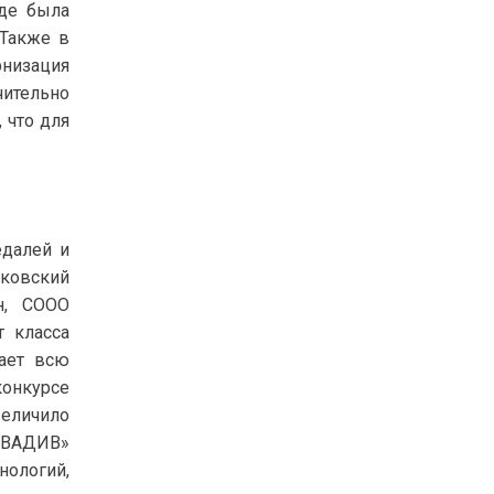
оде была
 Также в
низация
чительно
 что для
едалей и
ковский
н, СООО
 класса
ает всю
онкурсе
величило
АКВАДИВ»
нологий,