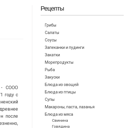
Рецепты
Грибы
Салаты
Соусы
Запеканки и пудинги
Закатки
Морепродукты
Рыба
Закуски
Блюда из овощей
 - СООО
Блюда из птицы
1 году с
Супы
чненский
Макароны, паста, лазанья
 древнее
Блюда из мяса
ен после
Свинина
езненно,
Говядина