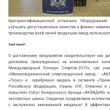
брагоректификационной установки. Оборудование 
улучшить дегустационные качества и физико-химичес
производства всей своей продукции завод использует
Знай наших!
О достижениях предприятия свидетельствует как ди
дипломов, присужденных на всевозможных кон
Международный Конкурс Спиртов-2015», где уча
«Малиновщизненский спиртоводочный завод - «А
«Люкс» и серебряную медаль в сегменте «Премиа
Российскую Федерацию, страны СНГ, ближнее и д
повысило статус белорусского брэнда «АКВАДИВ» ка
экспортные шансы. Сердечно поздравляем коллект
с заслуженно завоеванной медалью! А эффективна