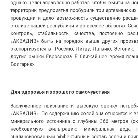
однако целенаправленно работал, чтобы выйти на но
территории предприятия пробурили три артезианских
продукции и дало возможность существенно расши
столице нашей республики и во всех ее областях. Со
контроль, стабильность качества, постоянно р
«АКВАДИВ» быть на порядок выше других производ
экспортируется в Россию, Литву, Латвию, Эстонию
другие рынки Евросоюза. В ближайшее время плани
Болгарию.
Для здоровья и хорошего самочувствия
Заслуженное признание и высокую оценку потреби
«АКВАДИВ». По содержанию солей она относится к вод
минерального источника с глубины 366 метров (ск
необходимую фильтрацию, минеральная вода п
сбалансированный эффективный состав солей и при