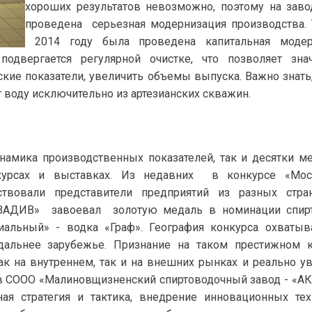
хороших результатов невозможно, поэтому на зав
проведена серьезная модернизация производства.
2014 году была проведена капитальная модер
подвергается регулярной очистке, что позволяет зна
кие показатели, увеличить объемы выпуска. Важно знать,
 воду исключительно из артезианских скважин.
намика производственных показателей, так и десятки м
курсах и выставках. Из недавних в конкурсе «Мос
ствовали представители предприятий из разных стра
КВАДИВ» завоевал золотую медаль в номинации спирт
льный» - водка «Граф». География конкурса охватыв
альнее зарубежье. Признание на таком престижном к
к на внутреннем, так и на внешних рынках и реально у
ив СООО «Малиновщизненский спиртоводочный завод - «
я стратегия и тактика, внедрение инновационных тех