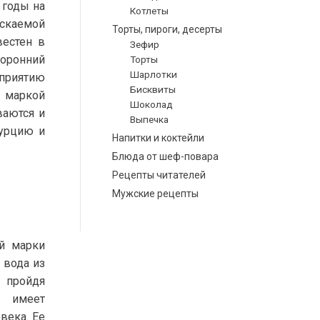
 годы на
Котлеты
ускаемой
Торты, пироги, десерты
вестен в
Зефир
торонний
Торты
Шарлотки
приятию
Бисквиты
й маркой
Шоколад
ваются и
Выпечка
Турцию и
Напитки и коктейли
Блюда от шеф-повара
Рецепты читателей
Мужские рецепты
ой марки
 вода из
, пройдя
а имеет
века. Ее