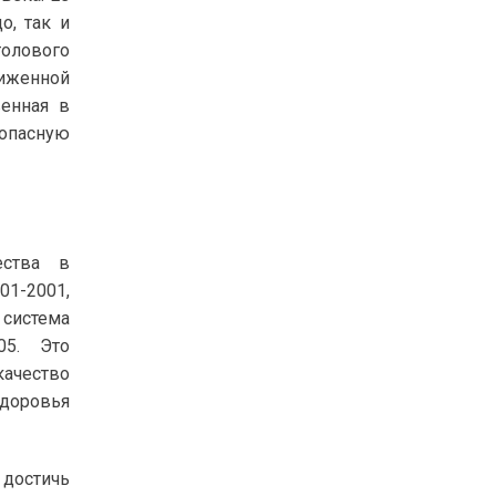
о, так и
толового
ниженной
венная в
зопасную
ества в
1-2001,
 система
05. Это
ачество
доровья
достичь