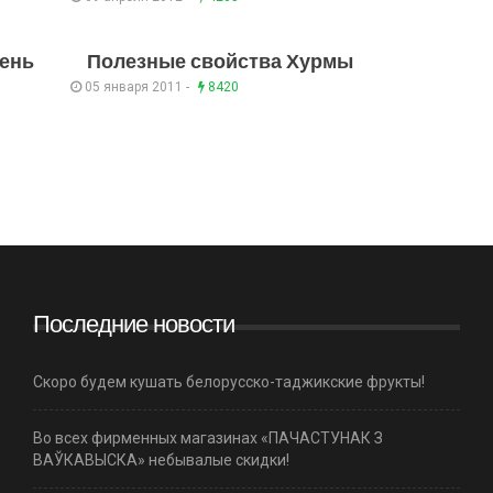
вень
Полезные свойства Хурмы
05 января 2011 -
8420
Последние новости
Скоро будем кушать белорусско-таджикские фрукты!
Во всех фирменных магазинах «ПАЧАСТУНАК З
ВАЎКАВЫСКА» небывалые скидки!