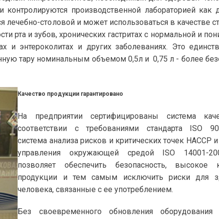
и контролируются производственной лабораторией как д
я лечебно-столовой и может использоваться в качестве с
сти рта и зубов, хронических гастритах с нормальной и по
ах и энтероколитах и других заболеваниях. Это единст
нную тару номинальным объемом 0,5л и 0,75 л - более бе
Качество продукции гарантировано
На предприятии сертифицированы система кач
соответствии с требованиями стандарта ISO 900
система анализа рисков и критических точек HACCP и
управления окружающей средой ISO 14001-20
позволяет обеспечить безопасность, высокое к
продукции и тем самым исключить риски для з
человека, связанные с ее употреблением.
Без своевременного обновления оборудования 