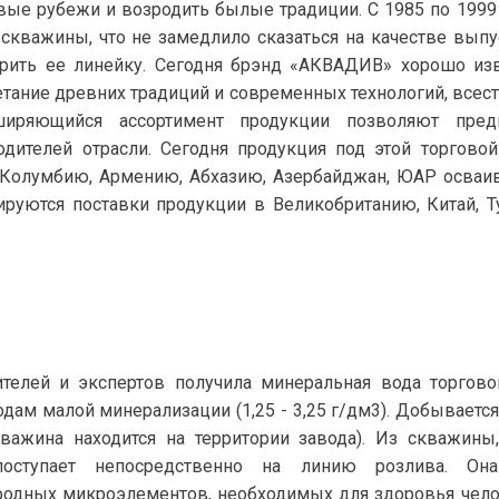
вые рубежи и возродить былые традиции. С 1985 по 1999
 скважины, что не замедлило сказаться на качестве вып
рить ее линейку. Сегодня брэнд «АКВАДИВ» хорошо из
четание древних традиций и современных технологий, всес
асширяющийся ассортимент продукции позволяют пред
ителей отрасли. Сегодня продукция под этой торгово
, Колумбию, Армению, Абхазию, Азербайджан, ЮАР осваи
руются поставки продукции в Великобританию, Китай, 
телей и экспертов получила минеральная вода торгов
ам малой минерализации (1,25 - 3,25 г/дм3). Добывается
важина находится на территории завода). Из скважины
оступает непосредственно на линию розлива. Он
родных микроэлементов, необходимых для здоровья чело