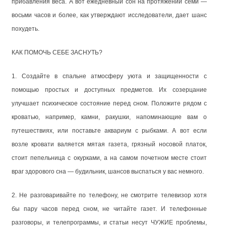
прибавления веса. А вот ежедневный сон на протяжении семи —
восьми часов и более, как утверждают исследователи, дает шанс
похудеть.
КАК ПОМОЧЬ СЕБЕ ЗАСНУТЬ?
1. Создайте в спальне атмосферу уюта и защищенности с
помощью простых и доступных предметов. Их созерцание
улучшает психическое состояние перед сном. Положите рядом с
кроватью, например, камни, ракушки, напоминающие вам о
путешествиях, или поставьте аквариум с рыбками. А вот если
возле кровати валяется мятая газета, грязный носовой платок,
стоит пепельница с окурками, а на самом почетном месте стоит
враг здорового сна — будильник, шансов выспаться у вас немного.
2. Не разговаривайте по телефону, не смотрите телевизор хотя
бы пару часов перед сном, не читайте газет. И телефонные
разговоры, и телепрограммы, и статьи несут ЧУЖИЕ проблемы,