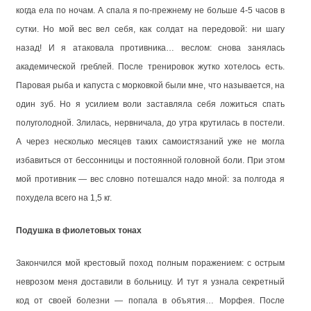
когда ела по ночам. А спала я по-прежнему не больше 4-5 часов в
сутки. Но мой вес вел себя, как солдат на передовой: ни шагу
назад! И я атаковала противника… веслом: снова занялась
академической греблей. После тренировок жутко хотелось есть.
Паровая рыба и капуста с морковкой были мне, что называется, на
один зуб. Но я усилием воли заставляла себя ложиться спать
полуголодной. Злилась, нервничала, до утра крутилась в постели.
А через несколько месяцев таких самоистязаний уже не могла
избавиться от бессонницы и постоянной головной боли. При этом
мой противник — вес словно потешался надо мной: за полгода я
похудела всего на
1,5 кг
.
Подушка в фиолетовых тонах
Закончился мой крестовый поход полным поражением: с острым
неврозом меня доставили в больницу. И тут я узнала секретный
код от своей болезни — попала в объятия… Морфея. После