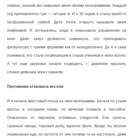
лавина, лишний вес накрывал меня своими килограммами. Каждый
год прибавлялось три — четыре кг. И к 30 годам я стала какой-то
бесформенной тумбой. Дети почти открыто называли меня
бомбежкой. И потешались, когда я показывала упражнения на
коне. Даже завуч деликатно намекнула, что преподавать
физкультуру с такими формами как-то непедагогично. Да я и сама
понимала, что стала посмешищем в глазах учеников и моих коллег.
А тут еще здоровье начало подводить — давление прыгало,
словно девчонка через скакалку.
Противника атаковала веслом
И я начала крестовый поход на свои килограммы. Бегала по утрам
кроссы в соседнем парке, по вечерам плавала в бассейне.
Отказалась от пирожков, отбивных, сладостей. Ела салаты,
тушеные овощи, паровую рыбу, куриное филе. Вроде бы вполне
нормальная еда, но сытости от нее почему-то не наступало, даже