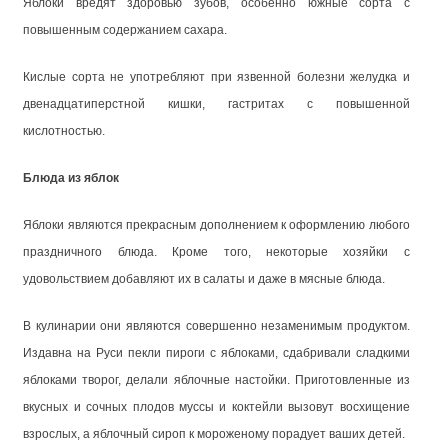
Яблоки вредят здоровью зубов, особенно южные сорта с
повышенным содержанием сахара.
Кислые сорта не употребляют при язвенной болезни желудка и
двенадцатиперстной кишки, гастритах с повышенной
кислотностью.
Блюда из яблок
Яблоки являются прекрасным дополнением к оформлению любого
праздничного блюда. Кроме того, некоторые хозяйки с
удовольствием добавляют их в салаты и даже в мясные блюда.
В кулинарии они являются совершенно незаменимым продуктом.
Издавна на Руси пекли пироги с яблоками, сдабривали сладкими
яблоками творог, делали яблочные настойки. Приготовленные из
вкусных и сочных плодов муссы и коктейли вызовут восхищение
взрослых, а яблочный сироп к мороженому порадует ваших детей.