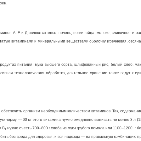
зен.
нов А, Е и Д являются мясо, печень, почки, яйца, молоко, сливочное и ра
огатую витаминами и минеральными веществами оболочку (гречневая, овсяна
одуктах питания: мука высшего сорта, шлифованный рис, белый хлеб, ма
нсивная технологическая обработка, длительное хранение также ведут к су
т обеспечить организм необходимым количеством витаминов. Так, содержани
очную норму — 60 мг этого витамина нужно ежедневно выпивать не менее
3 л
(1
а В
нужно съесть 700–800 г хлеба из муки грубого помола или 1100–1200 г б
1
бить без вреда для здоровья, и вся надежда — на правильную комбинацию пр