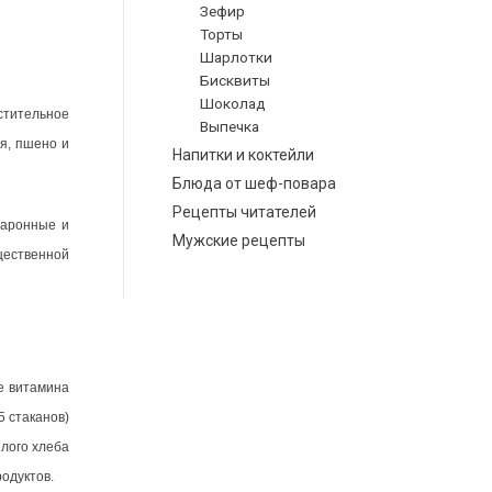
Зефир
Торты
Шарлотки
Бисквиты
Шоколад
стительное
Выпечка
я, пшено и
Напитки и коктейли
Блюда от шеф-повара
Рецепты читателей
каронные и
Мужские рецепты
щественной
е витамина
5 стаканов)
елого хлеба
одуктов.