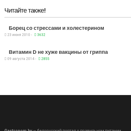
Читайте также!
Борец со стрессами и холестерином
23 июня 2010 -
3632
Витамин D не хуже вакцины от гриппа
09 августа 2014 -
2855
Gastronom.by
— белорусский портал о правильном питании