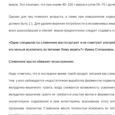
жиров. Это означает, что при норме 80–100 г жиров в сутки 56–70 г дол
Однако для лиц пожилого возраста, а также при повышенном содер
должно быть 1:1. Для удовлетворения потребности в незаменимых жирн
всего разнообразия и обилия жиров предпочтение следует отдавать 
«Одни специалисты сливочное масло ругают и не советуют употребля
его нельзя исключать из питания. Кому верить?» Ирина Степановна,
Сливочное масло обижают незаслуженно
Надо отметить, что в последнее время такой продукт питания как сли
тем, у кого наблюдается недостаточная выработка ферментов поджелу
желудочно-кишечного тракта, когда снижается возможность усвоени
желудочно-кишечном тракте не требуется участия желчи и ферментов 
значительное содержание в нем холестерина, всасывание этого хол
организма транзитом. Сливочное масло полностью исключать из пит