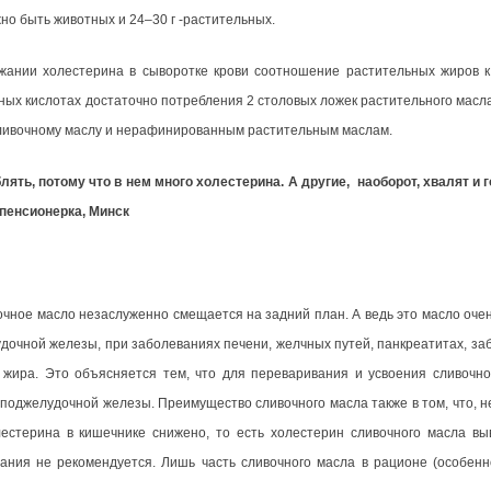
жно быть животных и 24–30 г -растительных.
жании холестерина в сыворотке крови соотношение растительных жиров 
ых кислотах достаточно потребления 2 столовых ложек растительного масла
сливочному маслу и нерафинированным растительным маслам.
ть, потому что в нем много холестерина. А другие, наоборот, хвалят и г
 пенсионерка, Минск
вочное масло незаслуженно смещается на задний план. А ведь это масло оч
дочной железы, при заболеваниях печени, желчных путей, панкреатитах, за
я жира. Это объясняется тем, что для переваривания и усвоения сливочно
поджелудочной железы. Преимущество сливочного масла также в том, что, н
естерина в кишечнике снижено, то есть холестерин сливочного масла вы
ания не рекомендуется. Лишь часть сливочного масла в рационе (особен