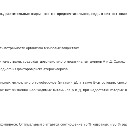
, растительные жиры все же предпочтительнее, ведь в них нет холе
ить потребности организма в жировых веществах.
 качествами, содержат довольно много лецитина, витаминов А и Д. Однако 
одного из факторов риска атеросклероза.
рных кислот, много токоферолов (витамин Е), а также β-ситостерин, спос
ах нет жизненно необходимых витаминов А и Д, при недостатке которых 
 комплексе. Оптимальным считается соотношение 70 % животных и 30 % ра