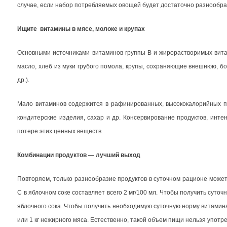
случае, если набор потребляемых овощей будет достаточно разнообра
Ищите витамины в мясе, молоке и крупах
Основными источниками витаминов группы В и жирорастворимых витами
масло, хлеб из муки грубого помола, крупы, сохраняющие внешнюю, б
др.).
Мало витаминов содержится в рафинированных, высококалорийных пр
кондитерские изделия, сахар и др. Консервирование продуктов, инте
потере этих ценных веществ.
Комбинации продуктов — лучший выход
Повторяем, только разнообразие продуктов в суточном рационе може
С в яблочном соке составляет всего 2 мг/100 мл. Чтобы получить сут
яблочного сока. Чтобы получить необходимую суточную норму витамин
или
1 кг
нежирного мяса. Естественно, такой объем пищи нельзя употре