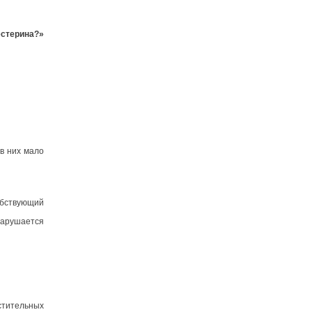
стерина?»
в них мало
обствующий
нарушается
стительных