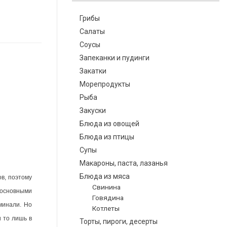
Грибы
Салаты
Соусы
Запеканки и пудинги
Закатки
Морепродукты
Рыба
Закуски
Блюда из овощей
Блюда из птицы
Супы
Макароны, паста, лазанья
Блюда из мяса
в, поэтому
Свинина
 основными
Говядина
минали. Но
Котлеты
 то лишь в
Торты, пироги, десерты