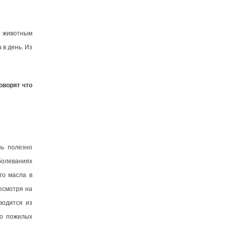
к животным
 в день. Из
оворят что
ень полезно
болеваниях
го масла в
есмотря на
водится из
но пожилых