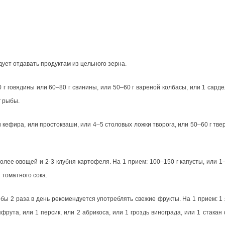
ует отдавать продуктам из цельного зерна.
 г говядины или 60–80 г свинины, или 50–60 г вареной колбасы, или 1 сарде
г рыбы.
и кефира, или простокваши, или 4–5 столовых ложки творога, или 50–60 г тве
олее овощей и 2-3 клубня картофеля. На 1 прием: 100–150 г капусты, или 1
 томатного сока.
я бы 2 раза в день рекомендуется употреблять свежие фрукты. На 1 прием: 1
фрута, или 1 персик, или 2 абрикоса, или 1 гроздь винограда, или 1 стакан