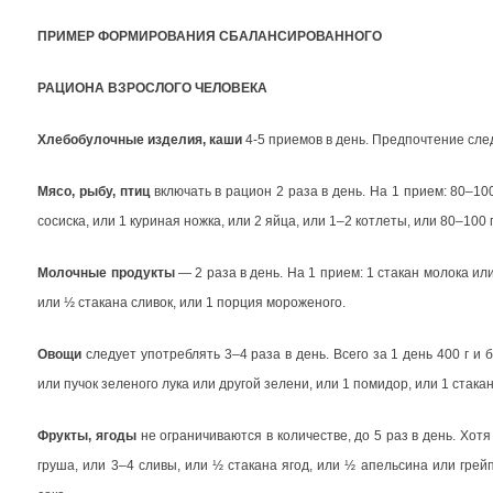
ПРИМЕР ФОРМИРОВАНИЯ СБАЛАНСИРОВАННОГО
РАЦИОНА ВЗРОСЛОГО ЧЕЛОВЕКА
Хлебобулочные изделия, каши
4-5 приемов в день. Предпочтение след
Мясо, рыбу, птиц
включать в рацион 2 раза в день. На 1 прием: 80–100
сосиска, или 1 куриная ножка, или 2 яйца, или 1–2 котлеты, или 80–100 
Молочные продукты
— 2 раза в день. На 1 прием: 1 стакан молока ил
или ½ стакана сливок, или 1 порция мороженого.
Овощи
следует употреблять 3–4 раза в день. Всего за 1 день
400 г
и б
или пучок зеленого лука или другой зелени, или 1 помидор, или 1 стакан
Фрукты, ягоды
не ограничиваются в количестве, до 5 раз в день. Хот
груша, или 3–4 сливы, или ½ стакана ягод, или ½ апельсина или грейп