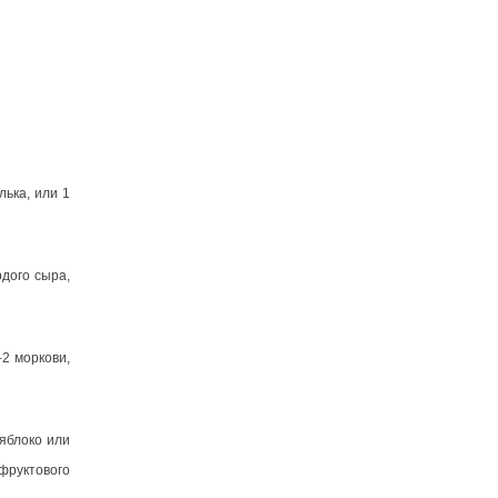
лька, или 1
рдого сыра,
–2 моркови,
 яблоко или
 фруктового