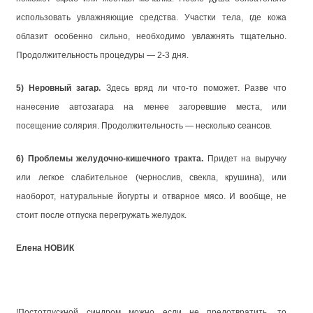
использовать увлажняющие средства. Участки тела, где кожа
облазит особенно сильно, необходимо увлажнять тщательно.
Продолжительность процедуры — 2-3 дня.
5) Неровный загар.
Здесь вряд ли что-то поможет. Разве что
нанесение автозагара на менее загоревшие места, или
посещение солярия. Продолжительность — несколько сеансов.
6) Проблемы желудочно-кишечного тракта.
Придет на выручку
или легкое слабительное (чернослив, свекла, крушина), или
наоборот, натуральные йогурты и отварное мясо. И вообще, не
стоит после отпуска перегружать желудок.
Елена НОВИК
!Постотпускной синдром можно если не предотвратить, то