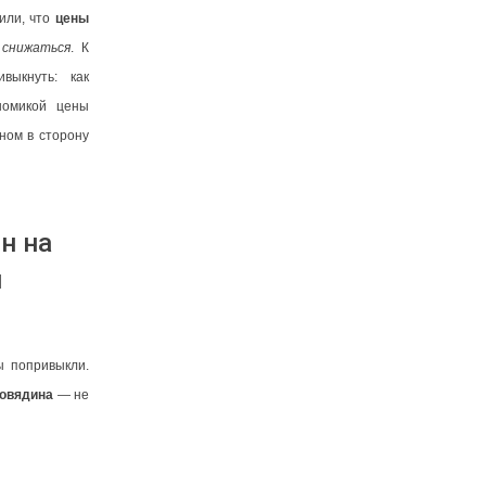
или, что
цены
и
снижаться
. К
выкнуть: как
номикой цены
вном в сторону
н на
ы
ы попривыкли.
говядина
— не