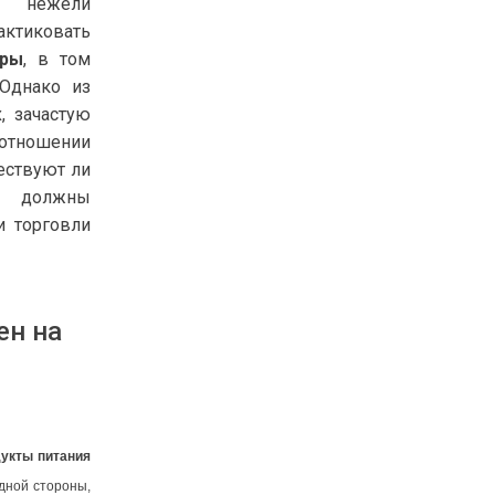
, нежели
тиковать
ары
, в том
 Однако из
, зачастую
 отношении
ществуют ли
 должны
и торговли
ен на
дукты питания
одной стороны,