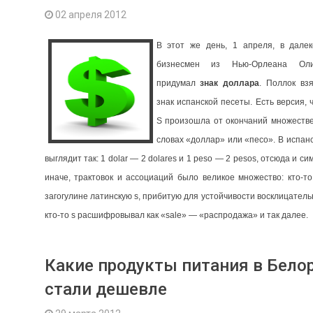
02 апреля 2012
В этот же день, 1 апреля, в дале
бизнесмен из Нью-Орлеана Ол
придумал
знак доллара
. Поллок вз
знак испанской песеты. Есть версия, 
S произошла от окончаний множестве
словах «доллар» или «песо». В испан
выглядит так: 1 dolar — 2 dolares и 1 peso — 2 pesos, отсюда и си
иначе, трактовок и ассоциаций было великое множество: кто-то
загогулине латинскую s, прибитую для устойчивости восклицател
кто-то s расшифровывал как «sale» — «распродажа» и так далее.
Какие продукты питания в Бело
стали дешевле