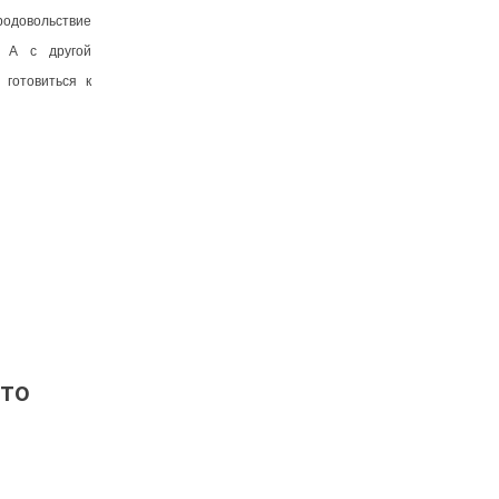
родовольствие
 А с другой
 готовиться к
 то