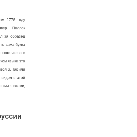
ком 1778 году
ивер Поллок
ял за образец
что сама буква
нного числа в
ском языке это
мвол S.
Так или
 видел в этой
ьными знаками,
руссии