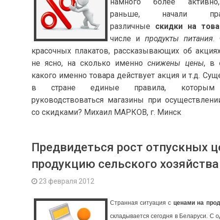
намного более активно
раньше, начали прак
различные
скидки на тов
числе и
продукты питания
.
красочных плакатов, рассказывающих об акциях
не ясно, на сколько именно
снижены цены
, в
какого именно товара действует акция и т.д. Су
в стране единые правила, которым
руководствоваться магазины при осуществлени
со скидками? Михаил МАРКОВ, г. Минск
Предвидеться рост отпускных ц
продукцию сельского хозяйства
23 февраля 2012
Странная ситуация с
ценами на про
складывается сегодня в Беларуси. С 