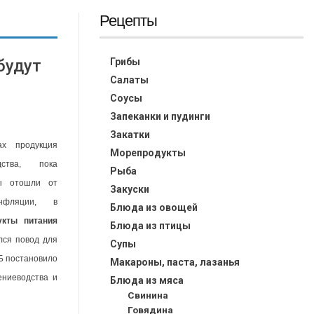
Рецепты
будут
Грибы
Салаты
Соусы
Запеканки и пудинги
Закатки
ах продукция
Морепродукты
дства, пока
Рыба
сы отошли от
Закуски
нфляции, в
Блюда из овощей
укты питания
Блюда из птицы
лся повод для
Супы
РБ постановило
Макароны, паста, лазанья
ениеводства и
Блюда из мяса
Свинина
Говядина