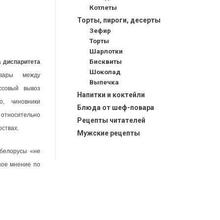
Котлеты
Торты, пироги, десерты
Зефир
Торты
Шарлотки
Бисквиты
а
диспаритета
Шоколад
вары между
Выпечка
ссовый вывоз
Напитки и коктейли
о, чиновники
Блюда от шеф-повара
тносительно
Рецепты читателей
ствах.
Мужские рецепты
 белорусы «не
ное мнение по