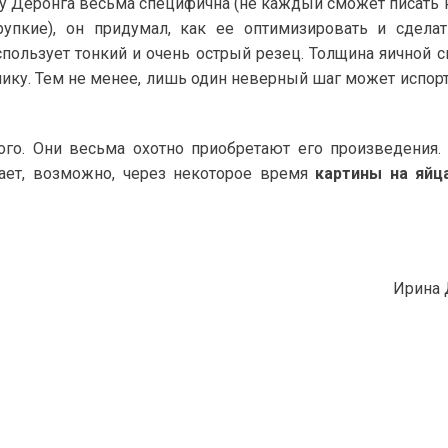
у Деронга весьма специфична (не каждый сможет писать н
рупкие), он придумал, как ее оптимизировать и сдела
пользует тонкий и очень острый резец. Толщина яичной 
жнику. Тем не менее, лишь один неверный шаг может испор
ого. Они весьма охотно приобретают его произведения.
ает, возможно, через некоторое время
картины на яйц
Ирина 