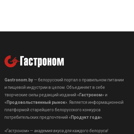
Gastronom.by
— белорусский портал о правильном питании
и пищевой индустрии в целом. Объединяет в себе
творческие силы редакций изданий «
Гастроном
» и
«
Продовольственный рынок
». Является информационной
платформой старейшего белорусского конкурса
потребительских предпочтений «
Продукт года
».
«Гастроном» — академия вкуса для каждого белоруса!