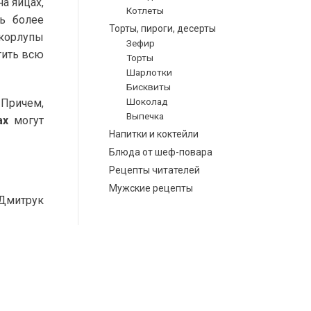
а яйцах,
Котлеты
ть более
Торты, пироги, десерты
скорлупы
Зефир
тить всю
Торты
Шарлотки
Бисквиты
Шоколад
 Причем,
Выпечка
ах
могут
Напитки и коктейли
Блюда от шеф-повара
Рецепты читателей
Мужские рецепты
Дмитрук