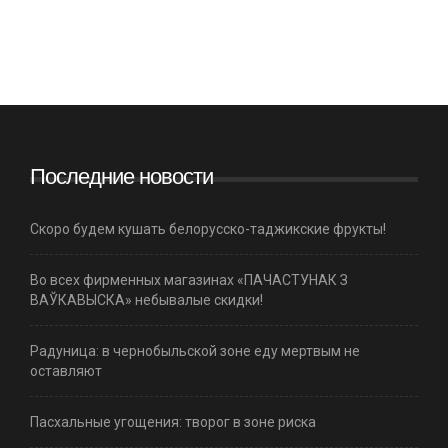
Последние новости
Скоро будем кушать белорусско-таджикские фрукты!
Во всех фирменных магазинах «ПАЧАСТУНАК З
ВАЎКАВЫСКА» небывалые скидки!
Радуница: в чернобыльской зоне еду мертвым не
оставляют
Пасхальные угощения: творог в зоне риска