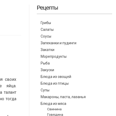
Рецепты
Грибы
Салаты
Соусы
Запеканки и пудинги
Закатки
Морепродукты
Рыба
Закуски
Блюда из овощей
ля своих
Блюда из птицы
е яйца.
Супы
а талант
Макароны, паста, лазанья
но тогда
Блюда из мяса
Свинина
Говядина