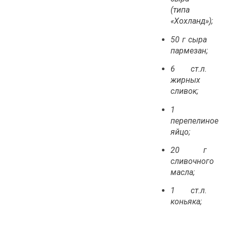
(типа
«Хохланд»);
50 г
сыра
пармезан;
6 ст.л.
жирных
сливок;
1
перепелиное
яйцо;
20 г
сливочного
масла;
1 ст.л.
коньяка;