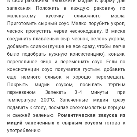
в свои раковины. Выложить мидии в форму для
запекания. Положить в каждую раковину по
маленькому кусочку сливочного масла.
Приготовить сырный соус. Мелко порубить укроп,
чеснок пропустить через чеснокодавку. В миске
соединить плавленый сыр, чеснок, зелень укропа,
добавить сливки (лучше не все сразу, чтобы легче
было подобрать нужную консистенцию), коньяк,
перепелиное яйцо и перемешать соус. Если по
консистенции соус получается густым, добавить
еще немного сливок и хорошо перемешать.
Покрыть мидии соусом, посыпать тертым
пармезаном. Запекать 3-4 минуты при
температуре
200°C
. Запеченные мидии сразу
подавать к столу, посыпав свежемолотым перцем
и свежей зеленью.
Романтическая закуска из
мидий запеченных с сырным соусом
готова к
употреблению