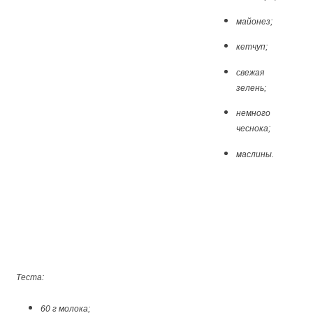
майонез;
кетчуп;
свежая
зелень;
немного
чеснока;
маслины.
Теста:
60 г молока;