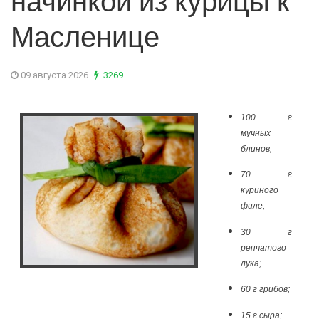
начинкой из курицы к
Масленице
09 августа 2026
3269
100 г
мучных
блинов;
70 г
куриного
филе;
30 г
репчатого
лука;
60 г грибов;
15 г сыра;