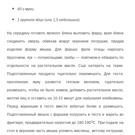
60 г муки;
1 крупное яйцо (или 1,5 небольших).
На середину готового мучного блина выложить фарш, края блина
соединить сверху, обвязав вокруг черенком петрушки, придав
изделию форму мешка. Для фарша: филе птицы нарезать
брусочком, лук — полукольцами, грибы — ломтиком и обжарить по
отдельности на растительном масле. Сыр натереть на терке.
Подготовленные продукты тщательно перемешать. Для теста:
просеянную муку развести теплым молоком, тщательно
размешать, чтобы не было комков, добавить растительное масло,
желтки яиц и оставить на 10-15 минут для набухания клейковины.
Перед жареньем в тесто ввести взбитые белки и размешать.
Подготовленный мешок с фаршем погрузить в тесто и жарить во
О
фритюре, предварительно нагретом до 180-190
С. При подаче на
стол в верхнюю часть мешка уложить маслины, веточку петрушки,