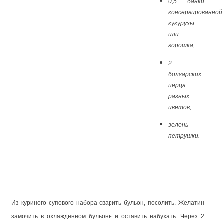
0,5 банки
консервированной
кукурузы
или
горошка,
2
болгарских
перца
разных
цветов,
зелень
петрушки.
Из куриного супового набора сварить бульон, посолить. Желатин
замочить в охлажденном бульоне и оставить набухать. Через 2