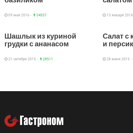
09 мая 2016 -
34557
13 января 2016
Шашлык из куриной
Салат с
грудки с ананасом
и перси
21 октября 2015 -
28511
28 июня 2015 -