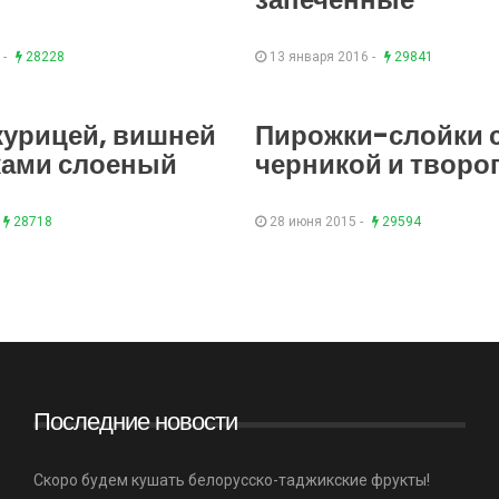
 -
28228
13 января 2016 -
29841
 курицей, вишней
Пирожки-слойки 
ками слоеный
черникой и творо
28718
28 июня 2015 -
29594
Последние новости
Скоро будем кушать белорусско-таджикские фрукты!