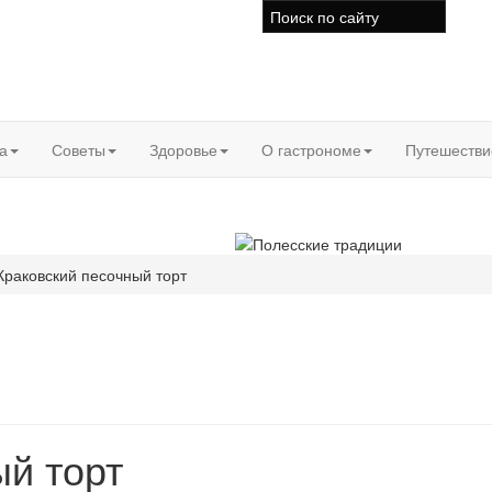
а
Советы
Здоровье
О гастрономе
Путешестви
Краковский песочный торт
ый торт