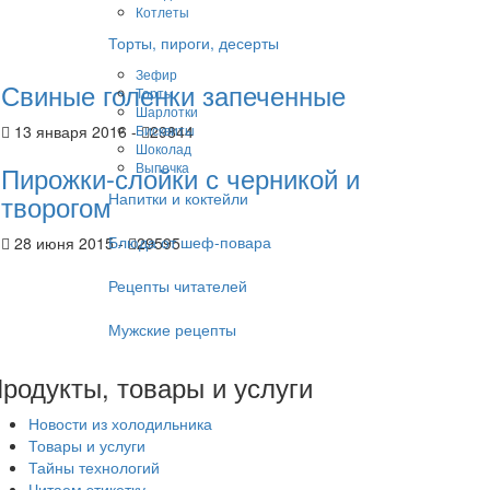
Котлеты
Торты, пироги, десерты
Зефир
Свиные голенки запеченные
Торты
Шарлотки
13 января 2016 -
Бисквиты
29844
Шоколад
Выпечка
Пирожки-слойки с черникой и
творогом
Напитки и коктейли
Блюда от шеф-повара
28 июня 2015 -
29595
Рецепты читателей
Мужские рецепты
родукты, товары и услуги
Новости из холодильника
Товары и услуги
Тайны технологий
Читаем этикетку