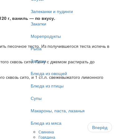
Запеканки и пудинги
20 г, ваниль — по вкусу.
Закатки
Морепродукты
ть песочное тесто. Из получившегося теста испечь в
Рыба
Закуски
того сквозь сито. Пену с джемом растирать до
Блюда из овощей
о сквозь сито, и 1 ст.л. свежевыжатого лимонного
Блюда из птицы
Супы
Макароны, паста, лазанья
Блюда из мяса
Вперёд
Свинина
Говядина