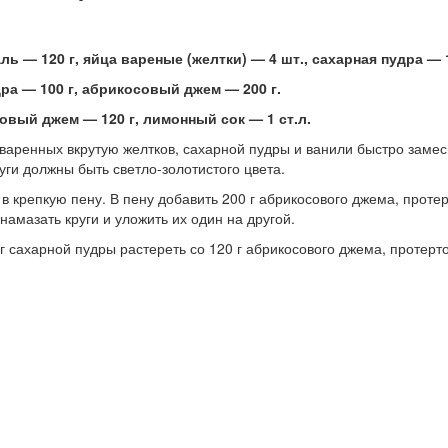
ль — 120 г, яйца вареные (желтки) — 4 шт., сахарная пудра — 1
дра — 100 г, абрикосовый джем — 200 г.
совый джем — 120 г, лимонный сок — 1 ст.л.
варенных вкрутую желтков, сахарной пудры и ванили быстро замеси
уги должны быть светло-золотистого цвета.
 в крепкую пену. В пену добавить 200 г абрикосового джема, протер
амазать круги и уложить их один на другой.
г сахарной пудры растереть со 120 г абрикосового джема, протертог