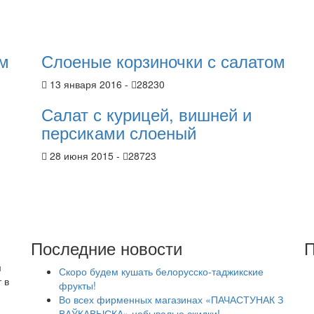
ом
Слоеные корзиночки с салатом
13 января 2016 -
28230
Салат с курицей, вишней и
персиками слоеный
28 июня 2015 -
28723
Последние новости
П
м
Скоро будем кушать белорусско-таджикские
 в
фрукты!
Во всех фирменных магазинах «ПАЧАСТУНАК З
ВАЎКАВЫСКА» небывалые скидки!