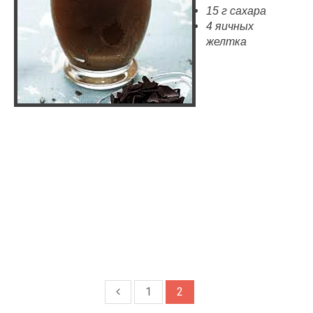
15 г сахара
4 яичных
желтка
1
2