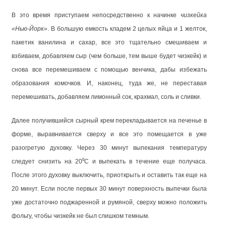
В это время приступаем непосредственно к начинке
чизкейка
«Нью-Йорк»
. В большую емкость кладем 2 целых яйца и 1 желток,
пакетик ванилина и сахар, все это тщательно смешиваем и
взбиваем, добавляем сыр (чем больше, тем выше будет чизкейк) и
снова все перемешиваем с помощью венчика, дабы избежать
образования комочков. И, наконец, туда же, не переставая
перемешивать, добавляем лимонный сок, крахмал, соль и сливки.
Далее получившийся сырный крем перекладывается на печенье в
форме, выравнивается сверху и все это помещается в уже
разогретую духовку. Через 30 минут выпекания температуру
следует снизить на 20⁰С и выпекать в течение еще получаса.
После этого духовку выключить, приоткрыть и оставить так еще на
20 минут. Если после первых 30 минут поверхность выпечки была
уже достаточно поджаренной и румяной, сверху можно положить
фольгу, чтобы чизкейк не был слишком темным.