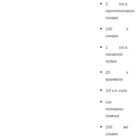
2 ст.л.
тростникового
сахара
100 г
сахара
1 ст.л.
сахарной
пудры
20 г
крахмала
1/3 ч.л. соли
сок
половины
лимона
100 мл
сливок