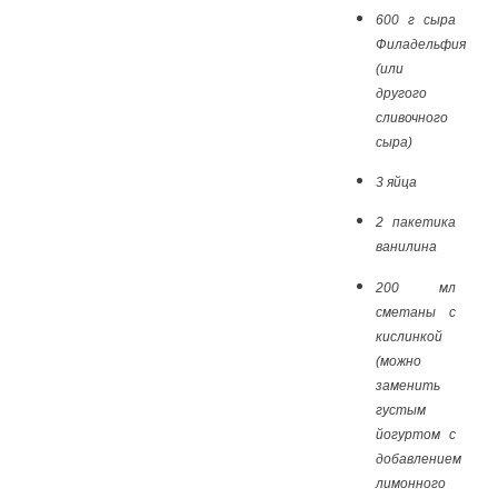
600 г сыра
Филадельфия
(или
другого
сливочного
сыра)
3 яйца
2 пакетика
ванилина
200 мл
сметаны с
кислинкой
(можно
заменить
густым
йогуртом с
добавлением
лимонного