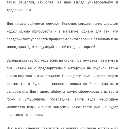
таких рецептов, наиболее, на наш взгляд, универсальном и
традиционном.
Для начала займемся коржами. Конечно, сегодня такие
слоеные
коржи
можно приобрести и в магазине, однако для тех, кто
предпочитает управлять процессом приготовления от начала и до
конца, приведем следующий способ создания коржей.
Замешивать тесто лучше всего на столе, поэтому высыпаем муку и
смешиваем ее с предварительно натертым на крупной терке
слегка подтаявшим маргарином. В процессе замешивания сперва
липкое тесто будет постепенно становиться более густым и
однородным. Для пущего эффекта можно сформировать из теста
горку с углублением посередине, влить туда небольшое
количество воды и снова замесить. Такое тесто уже не будет
приставать к пальцам.
Всю массу следует разделить на шарики (будущие коржи) – их