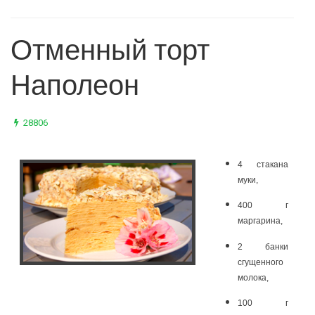
Отменный торт
Наполеон
28806
4 стакана
муки,
400 г
маргарина,
2 банки
сгущенного
молока,
100 г