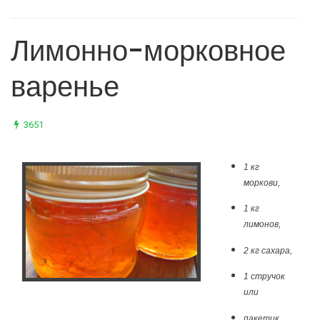
Лимонно-морковное
варенье
3651
1 кг
моркови,
1 кг
лимонов,
2 кг сахара,
1 стручок
или
пакетик