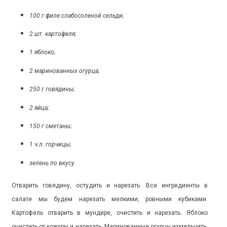
100 г филе слабосоленой сельди;
2 шт. картофеля;
1 яблоко;
2 маринованных огурца;
250 г говядины;
2 яйца;
150 г сметаны;
1 ч.л. горчицы;
зелень по вкусу.
Отварить говядину, остудить и нарезать. Все ингредиенты в
салате мы будем нарезать мелкими, ровными кубиками.
Картофель отварить в мундире, очистить и нарезать. Яблоко
очистить от кожуры и нарезать. Маринованные огурцы измельчить.