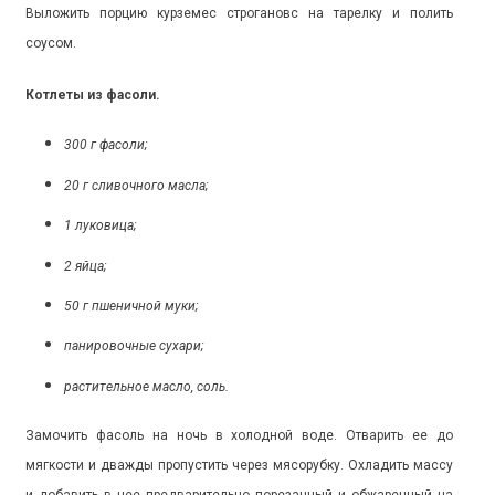
Выложить порцию курземес строгановс на тарелку и полить
соусом.
Котлеты из фасоли.
300 г фасоли;
20 г сливочного масла;
1 луковица;
2 яйца;
50 г пшеничной муки;
панировочные сухари;
растительное масло, соль.
Замочить фасоль на ночь в холодной воде. Отварить ее до
мягкости и дважды пропустить через мясорубку. Охладить массу
и добавить в нее предварительно порезанный и обжаренный на