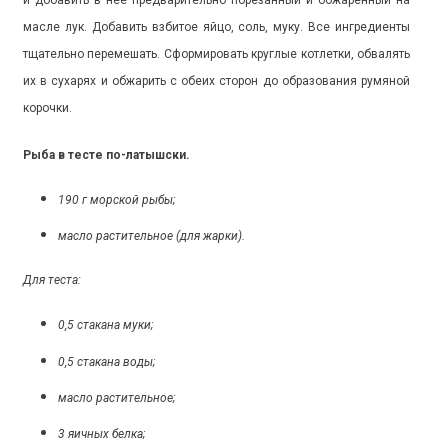
масле лук. Добавить взбитое яйцо, соль, муку. Все ингредиенты
тщательно перемешать. Сформировать круглые котлетки, обвалять
их в сухарях и обжарить с обеих сторон до образования румяной
корочки.
Рыба в тесте по-латышски.
190 г морской рыбы;
масло растительное (для жарки).
Для теста:
0,5 стакана муки;
0,5 стакана воды;
масло растительное;
3 яичных белка;