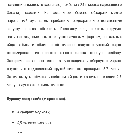
потушить с тмином в кастрюле, прибавив 25 г мелко нарезанного
бекона, посолить. На остальном беконе обжарить мелко
нарезанный лук, затем прибавить предварительно потушенную
капусту, слегка обжарить. Половину яиц сварить вкрутую,
нашинковать, смешать с капустно-луковым фаршем, остальные
яйца взбить и облить этой смесью капустно-луковый фарш,
сформировать из приготовленного фарша толстую колбасу.
Завернуть ее в пласт теста, наглухо защипать, обернуть в марлю,
опустить в подсоленный крутой кипяток, проварить 5-7 минут.
Затем вынуть, обмазать взбитым яйцом и запечь в течение 3-5
минут в духовке на сильном огне.
Буркану пардевейс (морковник).
4 средних моркови;
0,5 стакана сметаны;