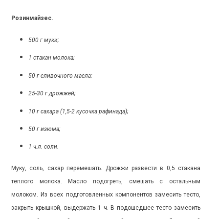
Розинмайзес.
500 г муки;
1 стакан молока;
50 г сливочного масла;
25-30 г дрожжей;
10 г сахара (1,5-2 кусочка рафинада);
50 г изюма;
1 ч.л. соли.
Муку, соль, сахар перемешать. Дрожжи развести в 0,5 стакана
теплого молока. Масло подогреть, смешать с остальным
молоком. Из всех подготовленных компонентов замесить тесто,
закрыть крышкой, выдержать 1 ч. В подошедшее тесто замесить