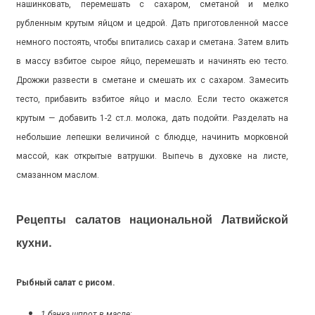
нашинковать, перемешать с сахаром, сметаной и мелко
рубленным крутым яйцом и цедрой. Дать приготовленной массе
немного постоять, чтобы впитались сахар и сметана. Затем влить
в массу взбитое сырое яйцо, перемешать и начинять ею тесто.
Дрожжи развести в сметане и смешать их с сахаром. Замесить
тесто, прибавить взбитое яйцо и масло. Если тесто окажется
крутым — добавить 1-2 ст.л. молока, дать подойти. Разделать на
небольшие лепешки величиной с блюдце, начинить морковной
массой, как открытые ватрушки. Выпечь в духовке на листе,
смазанном маслом.
Рецепты салатов национальной Латвийской
кухни.
Рыбный салат с рисом.
1 банка шпрот в масле;