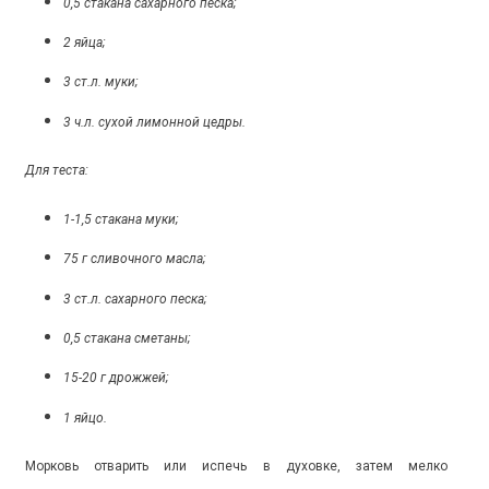
0,5 стакана сахарного песка;
2 яйца;
3 ст.л. муки;
3 ч.л. сухой лимонной цедры.
Для теста:
1-1,5 стакана муки;
75 г сливочного масла;
3 ст.л. сахарного песка;
0,5 стакана сметаны;
15-20 г дрожжей;
1 яйцо.
Морковь отварить или испечь в духовке, затем мелко