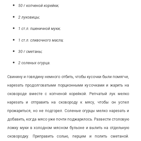
50 г копченой корейки;
2 луковицы;
1 ст.л. пшеничной муки;
1 ст.л. сливочного масла;
30 г сметаны;
2 соленых огурца.
Свинину и говядину немного отбить, чтобы кусочки были помягче,
нарезать продолговатыми порционными кусочками и жарить на
сковороде вместе с копченой корейкой. Репчатый лук мелко
нарезать и отправить на сковороду к мясу, чтобы он успел
прожариться, но не подгорел. Соленые огурцы мелко нарезать и
добавить, когда мясо уже почти поджарилось. Развести столовую
ложку муки в холодном мясном бульоне и вылить на отдельную
сковородку. Приправить солью, перцем и полить сметаной.