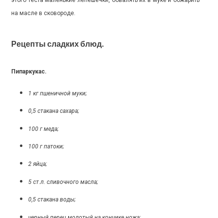
на масле в сковороде.
Рецепты сладких блюд.
Пипаркукас.
1 кг пшеничной муки;
0,5 стакана сахара;
100 г меда;
100 г патоки;
2 яйца;
5 ст.л. сливочного масла;
0,5 стакана воды;
черный перец молотый на кончике ножа;