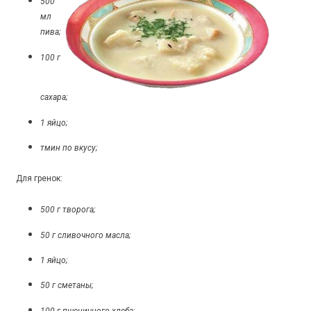
500
мл
пива;
100 г
сахара;
1 яйцо;
тмин по вкусу;
Для гренок:
500 г творога;
50 г сливочного масла;
1 яйцо;
50 г сметаны;
100 г пшеничного хлеба;