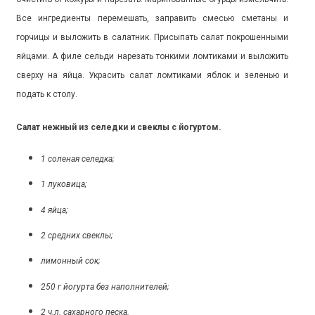
Все ингредиенты перемешать, заправить смесью сметаны и
горчицы и выложить в салатник. Присыпать салат покрошенными
яйцами. А филе сельди нарезать тонкими ломтиками и выложить
сверху на яйца. Украсить салат ломтиками яблок и зеленью и
подать к столу.
Салат нежный из селедки и свеклы с йогуртом.
1 соленая селедка;
1 луковица;
4 яйца;
2 средних свеклы;
лимонный сок;
250 г йогурта без наполнителей;
2 ч.л. сахарного песка.