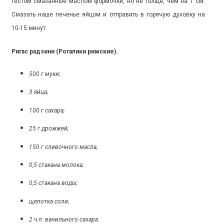
тестом смазанные маслом формочки, но не толще, чем на 1 см.
Смазать наше печенье яйцом и отправить в горячую духовку на
10-15 минут.
Ригас радзини (Рогалики рижские).
500 г муки;
3 яйца;
100 г сахара;
25 г дрожжей;
150 г сливочного масла;
0,5 стакана молока;
0,5 стакана воды;
щепотка соли;
2 ч.л. ванильного сахара.