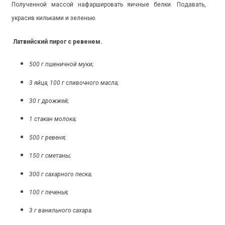
Полученной массой нафаршировать яичные белки. Подавать,
украсив кильками и зеленью.
Латвийский пирог с ревенем.
500 г пшеничной муки;
3 яйца, 100 г сливочного масла;
30 г дрожжей;
1 стакан молока;
500 г ревеня;
150 г сметаны;
300 г сахарного песка;
100 г печенья;
3 г ванильного сахара.