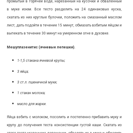
промытый в горячей воде, нарезанный на кусочки и обваленный
в муке изюм. Все тесто разделить на 24 одинаковых куска,
скатать из них круглые булочки, положить на смазанный маслом
лист, дать подойти в течение 15 минут, обмазать взбитым яйцом и
выпекать в течение 30 минут на умеренном огне в духовке.
Мешуплазенитис (ячневые лепешки).
1-1,5 стакана ячневой крупы;
3 яйца;
3 ст.л. пшеничной муки;
1 стакан молока;
масло для жарки.
Яйца взбить с молоком, посолить и постепенно прибавить муку и
крупу до получения теста консистенции густой каши. Скатать из
этого теста маленькие лепешечки, обвалять их в муке и обжарить