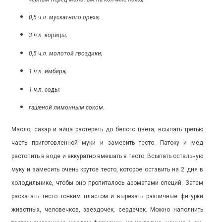
0,5 ч.л. мускатного ореха;
3 ч.л. корицы;
0,5 ч.л. молотой гвоздики;
1 ч.л. имбиря;
1 ч.л. соды;
гашеной лимонным соком.
Масло, сахар и яйца растереть до белого цвета, всыпать третью
часть приготовленной муки и замесить тесто. Патоку и мед
растопить в воде и аккуратно вмешать в тесто. Всыпать остальную
муку и замесить очень крутое тесто, которое оставить на 2 дня в
холодильнике, чтобы оно пропиталось ароматами специй. Затем
раскатать тесто тонким пластом и вырезать различные фигурки
животных, человечков, звездочек, сердечек. Можно наполнить