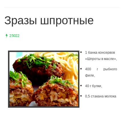
Зразы шпротные
25022
1 банка консервов
«Шпроты в масле»,
400 г
рыбного
филе,
40 г булки,
0,5 стакана молока