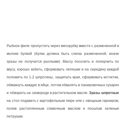
Рыбное филе пропустить через мясорубку вместе с размоченной в
молоке булкой (булка должна быть слегка размоченной, иначе
зразы не получатся рыхлыми). Массу посолить и поперчить по
вкусу, хорошо взбить, сформовать лепешки и на середину каждой
положить по 1-2 шпротины, защипать края, сформовать котлетки,
обмакнуть каждую в яйце, потом обвалять в панировочных сухарях
и обжарить на сковороде в растительном масле.
Зразы шпротные
на стол подавать с картофельным пюре или с овощным гарниром,
полив растопленным сливочным маслом и посыпав зеленью
петрушки.