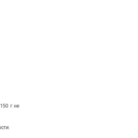
150 г не
сти.