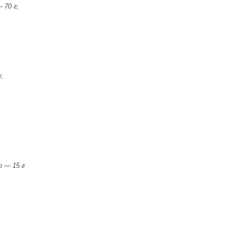
 70 г;
;
о — 15 г