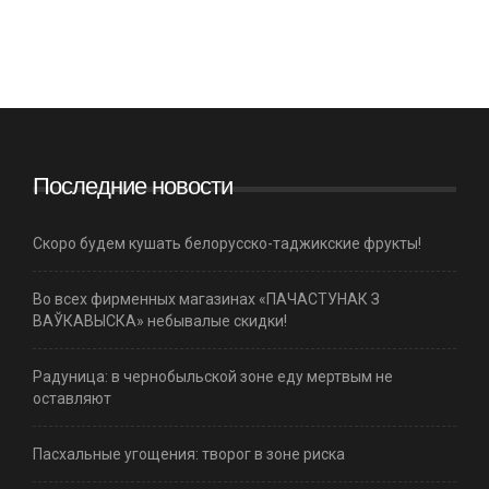
Последние новости
Скоро будем кушать белорусско-таджикские фрукты!
Во всех фирменных магазинах «ПАЧАСТУНАК З
ВАЎКАВЫСКА» небывалые скидки!
Радуница: в чернобыльской зоне еду мертвым не
оставляют
Пасхальные угощения: творог в зоне риска