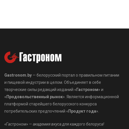
Gastronom.by
— белорусский портал о правильном питании
и пищевой индустрии в целом. Объединяет в себе
творческие силы редакций изданий «
Гастроном
» и
«
Продовольственный рынок
». Является информационной
платформой старейшего белорусского конкурса
потребительских предпочтений «
Продукт года
».
«Гастроном» — академия вкуса для каждого белоруса!