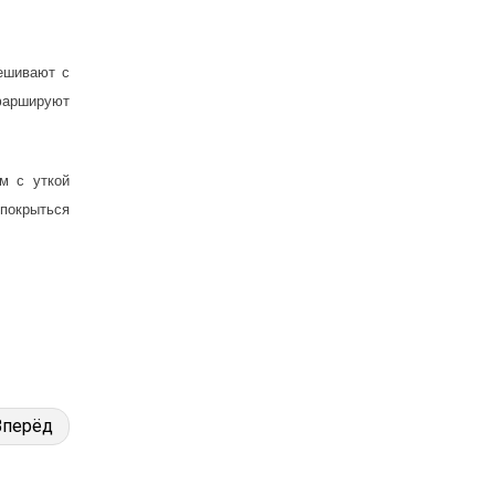
ешивают с
 фаршируют
м с уткой
покрыться
Вперёд