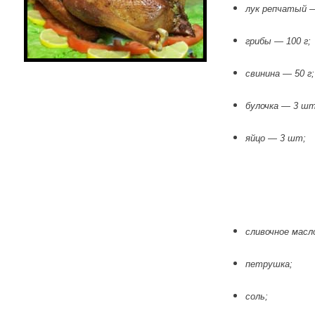
лук репчатый —
грибы — 100 г;
свинина — 50 г;
булочка — 3 шт
яйцо — 3 шт;
сливочное масл
петрушка;
соль;