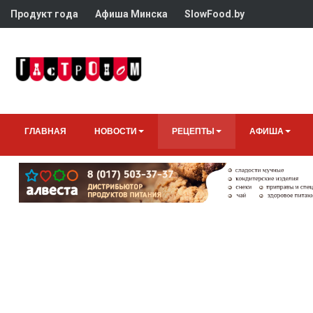
Продукт года
Афиша Минска
SlowFood.by
ГЛАВНАЯ
НОВОСТИ
РЕЦЕПТЫ
АФИША