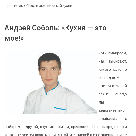
незнакомых блюд и экзотической кухни.
Андрей Соболь: «Кухня — это
мое!»
«Мы выбираем,
нас выбирают,
как это часто не
совпадает» —
поется в старой
песне. Иногда
мы
действительно
ошибаемся с
выбором — друзей, спутников жизни, призвания. Но есть среди нас и
те, кто не боится начать сначала, уйти с головой в совершенно другое