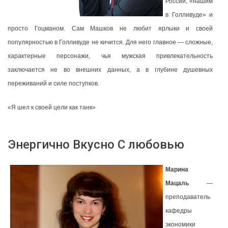
России, «нашим
в Голливуде» и
просто Гоцманом. Сам Машков не любит ярлыки и своей
популярностью в Голливуде не кичится. Для него главное — сложные,
характерные персонажи, чья мужская привлекательность
заключается не во внешних данных, а в глубине душевных
переживаний и силе поступков.
«Я шел к своей цели как танк»
Энергично Вкусно С любовью
Марина
Мацаль
—
преподаватель
кафедры
экономики