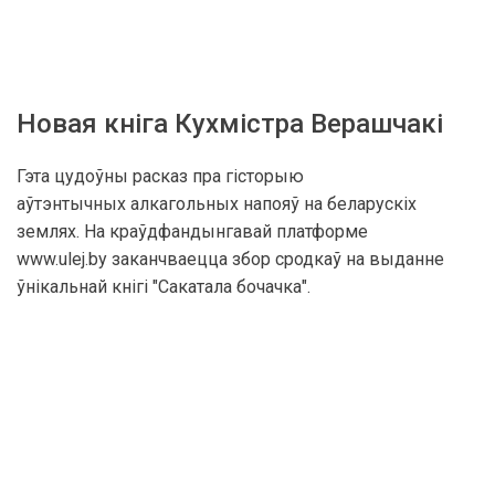
Новая кніга Кухмiстра Верашчакi
Гэта цудоўны расказ пра гісторыю
аўтэнтычных алкагольных напояў на беларускіх
землях. На краўдфандынгавай платформе
www.ulej.by заканчваецца збор сродкаў на выданне
ўнікальнай кнігі "Сакатала бочачка".